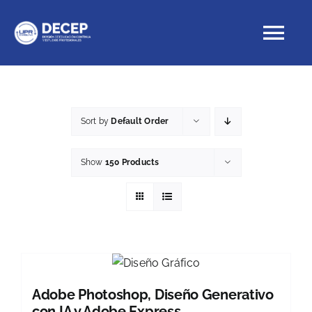
Skip
to
Tog
content
Nav
Educación Continua
Sort by
Default Order
Cursos con crédito
Show
150 Products
Proyectos Especiales
DECEP
Adobe Photoshop, Diseño Generativo
con IA y Adobe Express