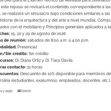
te bien para el Examen Teórico de Reválida para Diseñadore
este repaso se revisará el contenido correspondiente a las d
se realizará un simulacro bajo condiciones similares a las d
istoria de la arquitectura y del arte a nivel mundial, Cóm
ados con el mobiliario y Principios generales aplicados a l
chas:
15, 22 y 29 de agosto de 2026
as de reunión:
sábados de 8:00 a.m. a 4:00 p.m.
dalidad:
Presencial
n/Sin crédito:
Sin crédito
cursos:
Di. Diana Ortiz y Di. Tiara Dávila
ras contacto:
21 horas
scuentos:
Descuento de 10% disponible para miembros del
rolina (estudiantes, exalumnos, empleados, docentes, etc.)
la y pago
Details