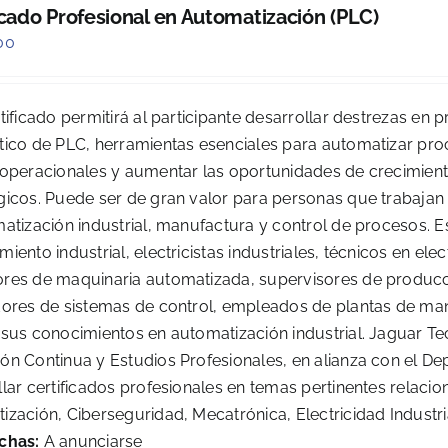
icado Profesional en Automatización (PLC)
00
tificado permitirá al participante desarrollar destrezas en
tico de PLC, herramientas esenciales para automatizar proc
 operacionales y aumentar las oportunidades de crecimiento
gicos. Puede ser de gran valor para personas que trabajan
atización industrial, manufactura y control de procesos. Es
iento industrial, electricistas industriales, técnicos en ele
res de maquinaria automatizada, supervisores de producció
dores de sistemas de control, empleados de plantas de man
 sus conocimientos en automatización industrial. Jaguar Te
ón Continua y Estudios Profesionales, en alianza con el De
llar certificados profesionales en temas pertinentes relac
zación, Ciberseguridad, Mecatrónica, Electricidad Industria
chas:
A anunciarse