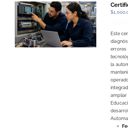
Certif
$
1,000.
Este cer
diagnós
errores
tecnoló
la autom
mantenim
operado
integra
ampliar
Educaci
desarro
Automati
Fe