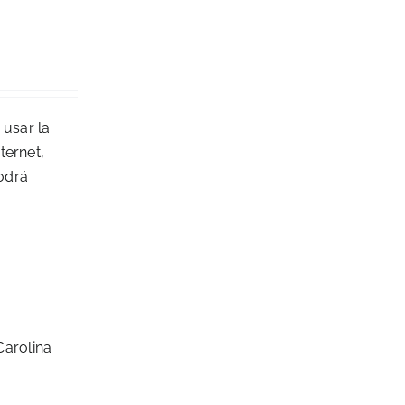
 usar la
ternet,
podrá
arolina