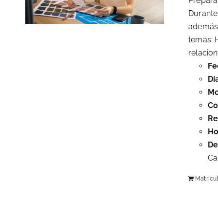
Prepára
Durante 
además, 
temas: H
relacion
Fe
Dí
Mo
Co
Re
Ho
De
Ca
Matrícu