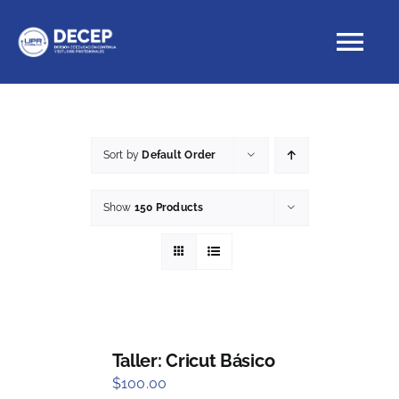
Skip
to
Tog
content
Nav
Educación Continua
Sort by
Default Order
Cursos con crédito
Show
150 Products
Proyectos Especiales
DECEP
Taller: Cricut Básico
$
100.00