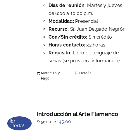
Días de reunión:
Martes y jueves
de 6:00 a 10:00 p.m.
Modalidad:
Presencial
Recurso:
Sr. Juan Delgado Negrón
Con/Sin crédito:
Sin crédito
Horas contacto:
32 horas
Requisito:
Libro de lenguaje de
señas (se proveerá información)
Matrícula y
Details
Pago
Introducción al Arte Flamenco
¡En
Original
Current
$
145.00
$
150.00
oferta!
price
price