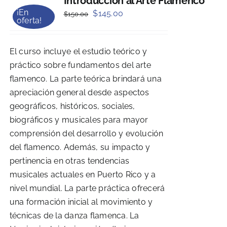
Introducción al Arte Flamenco
¡En
Original
Current
$
145.00
$
150.00
oferta!
price
price
was:
is:
El curso incluye el estudio teórico y
$150.00.
$145.00.
práctico sobre fundamentos del arte
flamenco. La parte teórica brindará una
apreciación general desde aspectos
geográficos, históricos, sociales,
biográficos y musicales para mayor
comprensión del desarrollo y evolución
del flamenco. Además, su impacto y
pertinencia en otras tendencias
musicales actuales en Puerto Rico y a
nivel mundial. La parte práctica ofrecerá
una formación inicial al movimiento y
técnicas de la danza flamenca. La