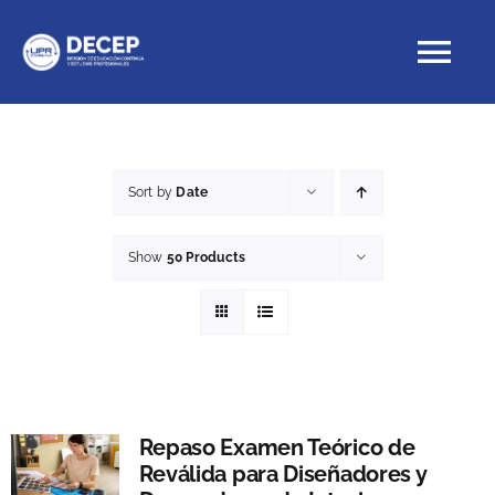
Skip
to
Tog
content
Nav
Educación Continua
Sort by
Date
Cursos con crédito
Show
50 Products
Proyectos Especiales
DECEP
Repaso Examen Teórico de
Reválida para Diseñadores y