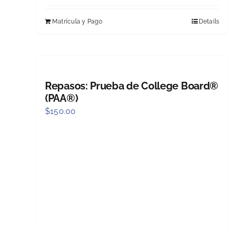
Matrícula y Pago
Details
Repasos: Prueba de College Board®
(PAA®)
$
150.00