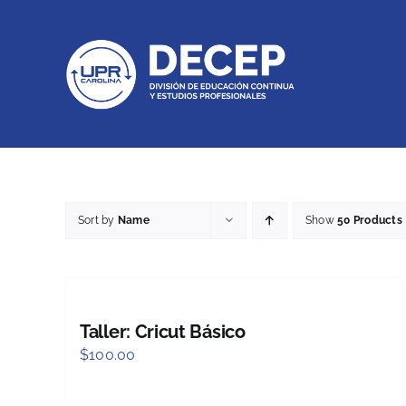
Skip
to
content
Sort by
Name
Show
50 Products
Taller: Cricut Básico
$
100.00