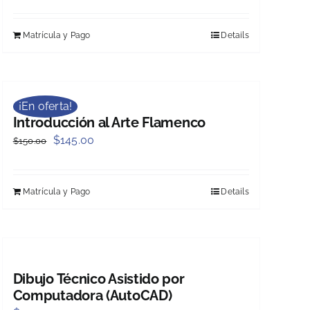
Matrícula y Pago
Details
¡En oferta!
Introducción al Arte Flamenco
Original
Current
$
145.00
$
150.00
price
price
was:
is:
Matrícula y Pago
Details
$150.00.
$145.00.
Dibujo Técnico Asistido por
Computadora (AutoCAD)