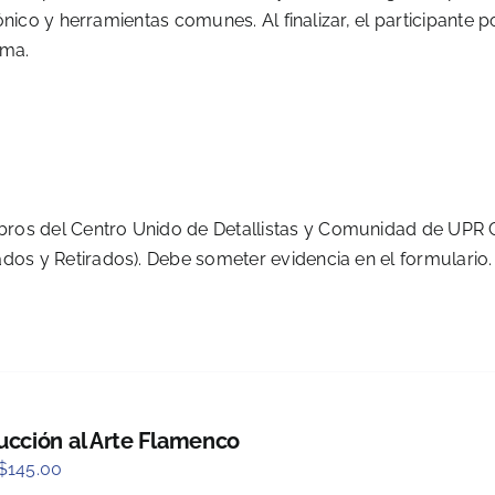
co y herramientas comunes. Al finalizar, el participante 
oma.
os del Centro Unido de Detallistas y Comunidad de UPR C
os y Retirados). Debe someter evidencia en el formulario.
ucción al Arte Flamenco
Original
Current
$
145.00