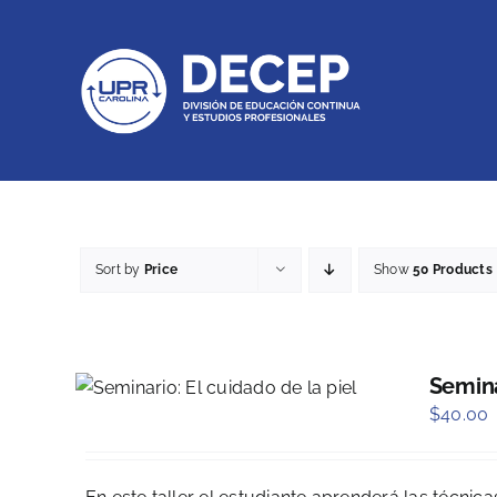
Skip
to
content
Sort by
Price
Show
50 Products
Semina
$
40.00