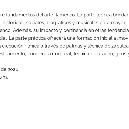
price
price
was:
is:
obre fundamentos del arte flamenco. La parte teórica brinda
$150.00.
$145.00.
 históricos, sociales, biográficos y musicales para mayor
enco. Además, su impacto y pertinencia en otras tendenci
ial. La parte práctica ofrecerá una formación inicial al mov
rá ejecución rítmica a través de palmas y técnica de zapate
stiramiento, conciencia corporal, técnica de braceo, giros 
e de 2026
p.m.