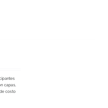
icipantes
on capas,
 de costo