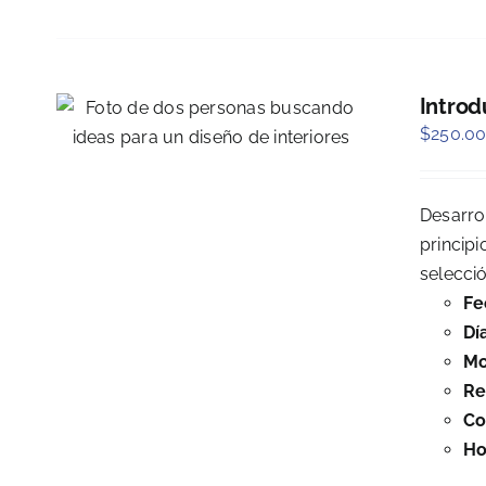
Introd
$
250.0
Desarro
principi
selecci
Fe
Dí
Mo
Re
Co
Ho