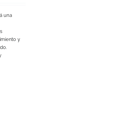
rá una
as
imiento y
ado.
y