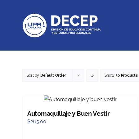
Skip
to
content
Sort by
Default Order
Show
50 Products
Automaquillaje y Buen Vestir
$
265.00