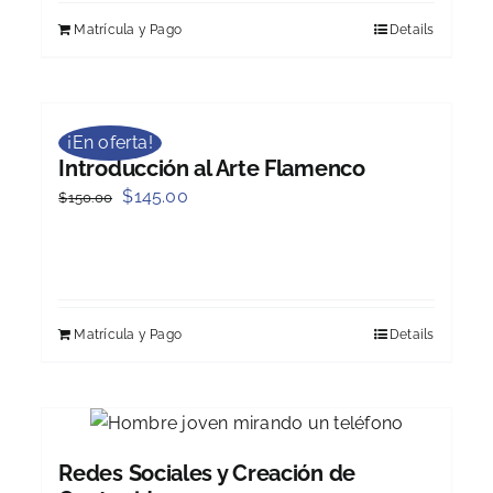
Matrícula y Pago
Details
¡En oferta!
Introducción al Arte Flamenco
Original
Current
$
145.00
$
150.00
price
price
was:
is:
$150.00.
$145.00.
Matrícula y Pago
Details
Redes Sociales y Creación de