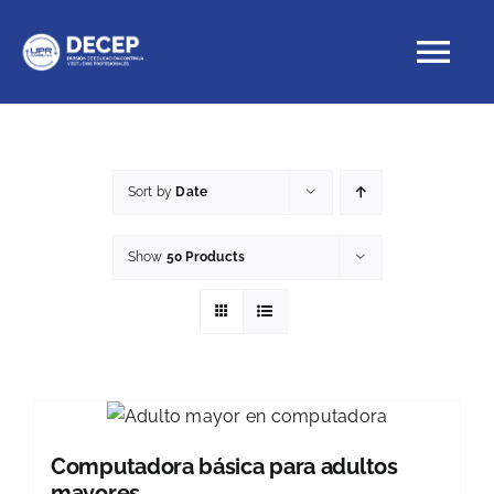
Skip
to
Tog
content
Nav
Educación Continua
Sort by
Date
Cursos con crédito
Show
50 Products
Proyectos Especiales
DECEP
Computadora básica para adultos
mayores