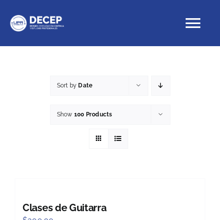
Skip
to
Tog
content
Nav
Educación Continua
Sort by
Date
Cursos con crédito
Show
100 Products
Proyectos Especiales
DECEP
Clases de Guitarra