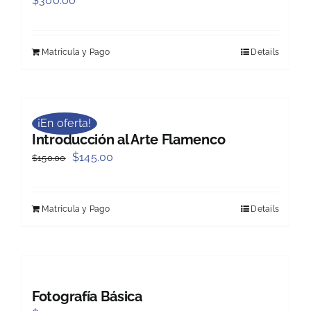
$
300.00
Matrícula y Pago
Details
¡En oferta!
Introducción al Arte Flamenco
Original
Current
$
145.00
$
150.00
price
price
was:
is:
Matrícula y Pago
Details
$150.00.
$145.00.
Fotografía Básica