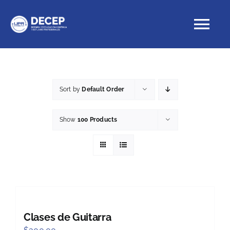
Skip
to
Tog
content
Nav
Educación Continua
Sort by
Default Order
Cursos con crédito
Show
100 Products
Proyectos Especiales
DECEP
Clases de Guitarra