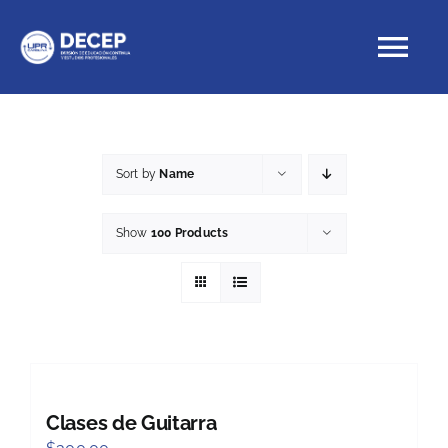
Skip
to
Tog
content
Nav
Educación Continua
Sort by
Name
Cursos con crédito
Show
100 Products
Proyectos Especiales
DECEP
Clases de Guitarra