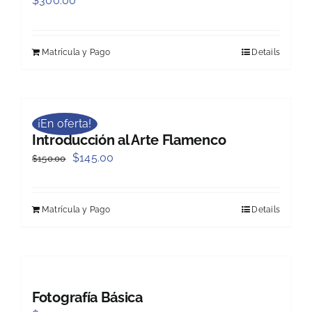
$
300.00
Matrícula y Pago
Details
¡En oferta!
Introducción al Arte Flamenco
Original
Current
$
145.00
$
150.00
price
price
was:
is:
Matrícula y Pago
Details
$150.00.
$145.00.
Fotografía Básica