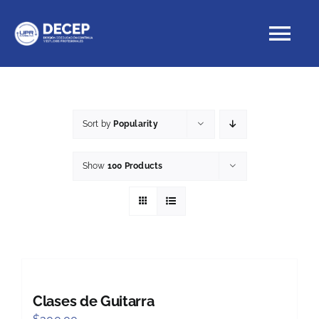
Skip
to
Tog
content
Nav
Educación Continua
Sort by
Popularity
Cursos con crédito
Show
100 Products
Proyectos Especiales
DECEP
Clases de Guitarra