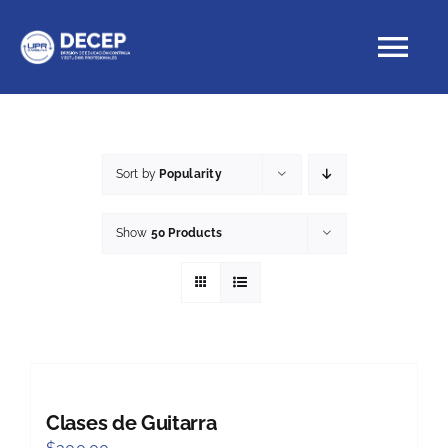
Skip
to
Tog
content
Nav
Educación Continua
Sort by
Popularity
Cursos con crédito
Show
50 Products
Proyectos Especiales
DECEP
Clases de Guitarra