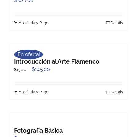
$
300.00
Matrícula y Pago
Details
¡En oferta!
Introducción al Arte Flamenco
Original
Current
$
145.00
$
150.00
price
price
was:
is:
Matrícula y Pago
Details
$150.00.
$145.00.
Fotografía Básica