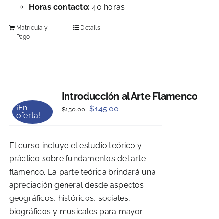
Horas contacto:
40 horas
Matrícula y
Details
Pago
Introducción al Arte Flamenco
¡En
Original
Current
$
145.00
$
150.00
oferta!
price
price
was:
is:
El curso incluye el estudio teórico y
$150.00.
$145.00.
práctico sobre fundamentos del arte
flamenco. La parte teórica brindará una
apreciación general desde aspectos
geográficos, históricos, sociales,
biográficos y musicales para mayor