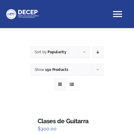
Skip
to
Tog
content
Nav
Educación Continua
Sort by
Popularity
Cursos con crédito
Show
150 Products
Proyectos Especiales
DECEP
Clases de Guitarra
$
300.00