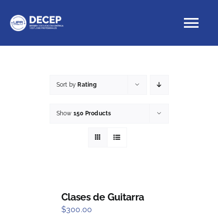
Skip
to
Tog
content
Nav
Educación Continua
Sort by
Rating
Cursos con crédito
Show
150 Products
Proyectos Especiales
DECEP
Clases de Guitarra
$
300.00