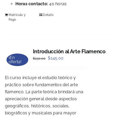
Horas contacto:
40 horas
Matrícula y
Details
Pago
Introducción al Arte Flamenco
¡En
Original
Current
$
145.00
$
150.00
oferta!
price
price
was:
is:
El curso incluye el estudio teórico y
$150.00.
$145.00.
práctico sobre fundamentos del arte
flamenco. La parte teórica brindará una
apreciación general desde aspectos
geográficos, históricos, sociales,
biográficos y musicales para mayor