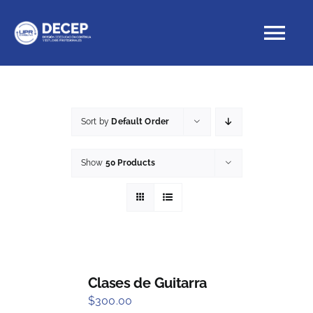
Skip
to
Tog
content
Nav
Educación Continua
Sort by
Default Order
Cursos con crédito
Show
50 Products
Proyectos Especiales
DECEP
Clases de Guitarra
$
300.00