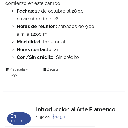
comienzo en este campo.
Fechas:
17 de octubre al 28 de
noviembre de 2026
Horas de reunión:
sábados de 9:00
a.m. a 12:00 m.
Modalidad:
Presencial
Horas contacto:
21
Con/Sin crédito:
Sin crédito
Matrícula y
Details
Pago
Introducción al Arte Flamenco
¡En
Original
Current
$
145.00
$
150.00
oferta!
price
price