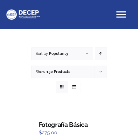
Skip
to
Tog
content
Nav
Educación Continua
Sort by
Popularity
Cursos con crédito
Show
150 Products
Proyectos Especiales
DECEP
Fotografía Básica
$
275.00