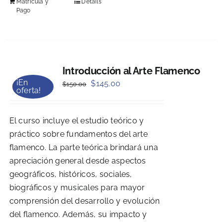
Matrícula y
Details
Pago
Introducción al Arte Flamenco
¡En
Original
Current
$
145.00
$
150.00
oferta!
price
price
was:
is:
El curso incluye el estudio teórico y
$150.00.
$145.00.
práctico sobre fundamentos del arte
flamenco. La parte teórica brindará una
apreciación general desde aspectos
geográficos, históricos, sociales,
biográficos y musicales para mayor
comprensión del desarrollo y evolución
del flamenco. Además, su impacto y