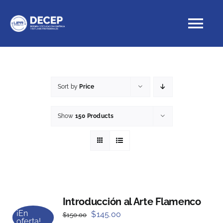
Skip
to
Tog
content
Nav
Educación Continua
Sort by
Price
Cursos con crédito
Show
150 Products
Proyectos Especiales
DECEP
Introducción al Arte Flamenco
¡En
Original
Current
$
145.00
$
150.00
oferta!