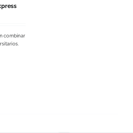
xpress
en combinar
sitarios.