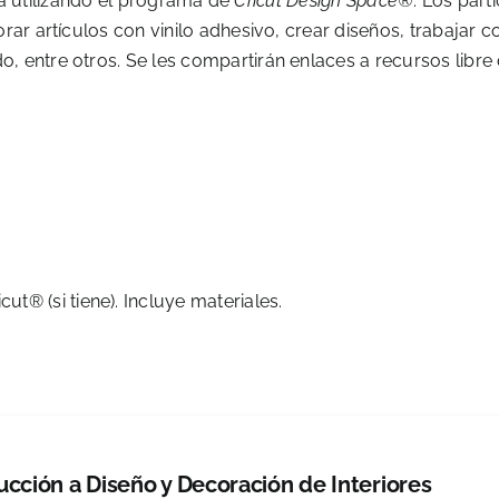
tica utilizando el programa de
Cricut Design Space®
. Los part
rar artículos con vinilo adhesivo, crear diseños, trabajar c
, entre otros. Se les compartirán enlaces a recursos libre
6
cut® (si tiene). Incluye materiales.
ucción a Diseño y Decoración de Interiores