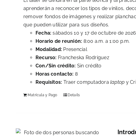
El taller se dividirá en la parte teórica y la prác
aprenderán a reconocer los tipos de vinilos, deco
remover fondos de imágenes y realizar planchado
que pueden utilizar para sus diseños.
Fecha:
sábados 10 y 17 de octubre de 202
Horario de reunión:
8:00 a.m. a 1:00 p.m.
Modalidad:
Presencial
Recurso:
Francheska Rodríguez
Con/Sin crédito:
Sin crédito
Horas contacto:
8
Requisitos:
Traer computadora
laptop
y Cri
Matrícula y Pago
Details
Introd