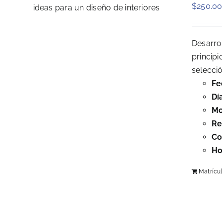
$
250.0
Desarro
principi
selecci
Fe
Dí
Mo
Re
Co
Ho
Matrícu