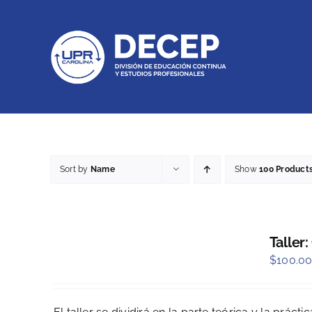
Skip
to
content
Sort by
Name
Show
100 Product
Taller:
$
100.0