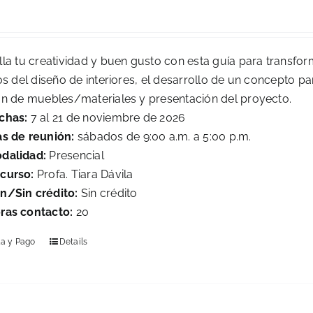
0
lla tu creatividad y buen gusto con esta guía para transfor
os del diseño de interiores, el desarrollo de un concepto pa
ón de muebles/materiales y presentación del proyecto.
chas:
7 al 21 de noviembre de 2026
as de reunión:
sábados de 9:00 a.m. a 5:00 p.m.
dalidad:
Presencial
curso:
Profa. Tiara Dávila
n/Sin crédito:
Sin crédito
ras contacto:
20
la y Pago
Details