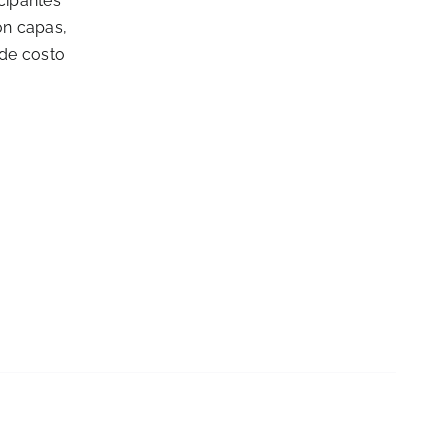
icipantes
on capas,
 de costo