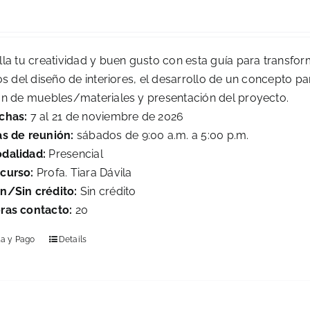
0
lla tu creatividad y buen gusto con esta guía para transfor
os del diseño de interiores, el desarrollo de un concepto pa
ón de muebles/materiales y presentación del proyecto.
chas:
7 al 21 de noviembre de 2026
as de reunión:
sábados de 9:00 a.m. a 5:00 p.m.
dalidad:
Presencial
curso:
Profa. Tiara Dávila
n/Sin crédito:
Sin crédito
ras contacto:
20
la y Pago
Details