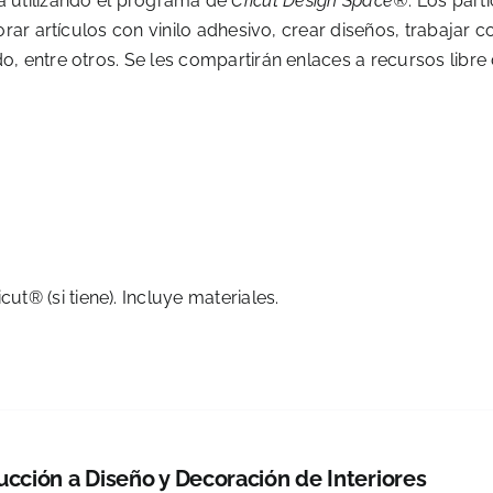
tica utilizando el programa de
Cricut Design Space®
. Los part
rar artículos con vinilo adhesivo, crear diseños, trabajar c
, entre otros. Se les compartirán enlaces a recursos libre
6
cut® (si tiene). Incluye materiales.
ucción a Diseño y Decoración de Interiores