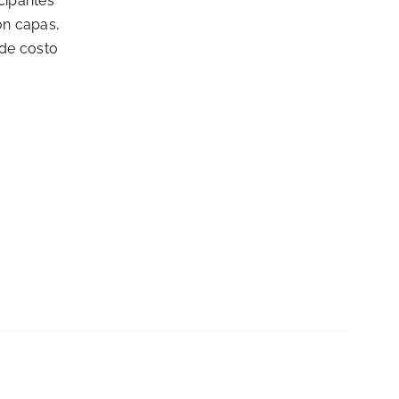
icipantes
on capas,
 de costo