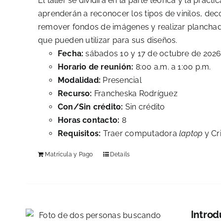
El taller se dividirá en la parte teórica y la prác
aprenderán a reconocer los tipos de vinilos, deco
remover fondos de imágenes y realizar planchado
que pueden utilizar para sus diseños.
Fecha:
sábados 10 y 17 de octubre de 202
Horario de reunión:
8:00 a.m. a 1:00 p.m.
Modalidad:
Presencial
Recurso:
Francheska Rodríguez
Con/Sin crédito:
Sin crédito
Horas contacto:
8
Requisitos:
Traer computadora
laptop
y Cri
Matrícula y Pago
Details
Introd