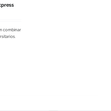
xpress
en combinar
sitarios.