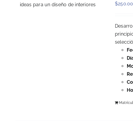
$
250.0
Desarro
principi
selecci
Fe
Dí
Mo
Re
Co
Ho
Matrícu