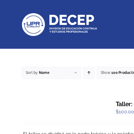
Skip
to
content
Sort by
Name
Show
100 Product
Taller:
$
100.0