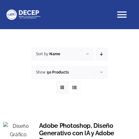
Skip
to
Tog
content
Nav
Educación Continua
Sort by
Name
Cursos con crédito
Show
50 Products
Proyectos Especiales
DECEP
Adobe Photoshop, Diseño
Generativo con IA y Adobe