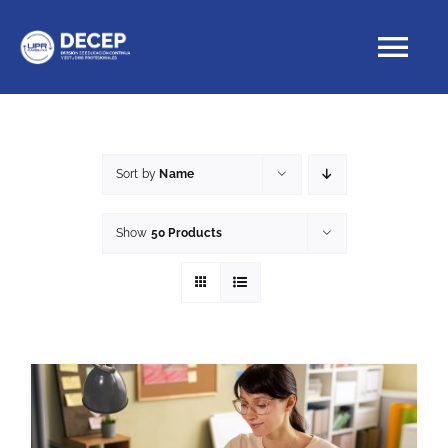
Skip
to
Tog
content
Nav
Educación Continua
Sort by
Name
Cursos con crédito
Show
50 Products
Proyectos Especiales
DECEP