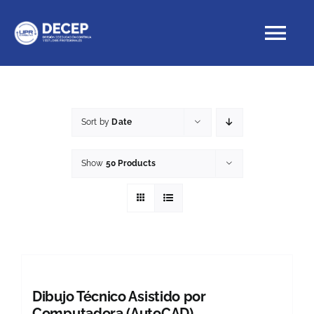
Skip
to
Tog
content
Nav
Educación Continua
Sort by
Date
Cursos con crédito
Show
50 Products
Proyectos Especiales
DECEP
Dibujo Técnico Asistido por
Computadora (AutoCAD)