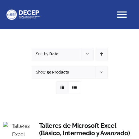
Skip
to
Tog
content
Nav
Educación Continua
Sort by
Date
Cursos con crédito
Show
50 Products
Proyectos Especiales
DECEP
Talleres de Microsoft Excel
(Básico, Intermedio y Avanzado)