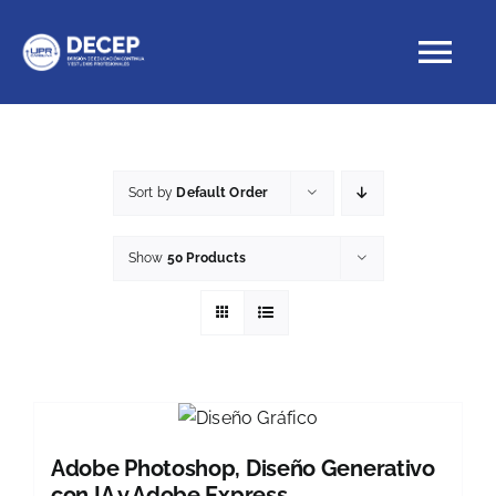
Skip
to
Tog
content
Nav
Educación Continua
Sort by
Default Order
Cursos con crédito
Show
50 Products
Proyectos Especiales
DECEP
Adobe Photoshop, Diseño Generativo
con IA y Adobe Express