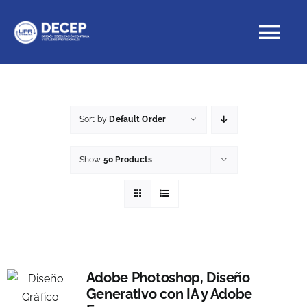
Skip
to
Tog
content
Nav
Educación Continua
Sort by
Default Order
Cursos con crédito
Show
50 Products
Proyectos Especiales
DECEP
Adobe Photoshop, Diseño
Generativo con IA y Adobe