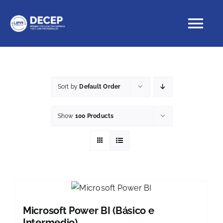
Skip
to
Tog
content
Nav
Educación Continua
Sort by
Default Order
Cursos con crédito
Show
100 Products
Proyectos Especiales
DECEP
Microsoft Power BI (Básico e
Intermedio)