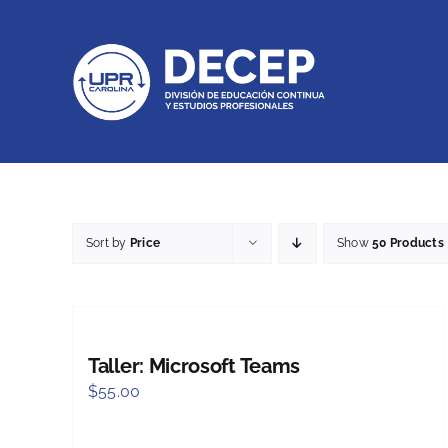
Skip
to
content
Sort by
Price
Show
50 Products
Taller: Microsoft Teams
$
55.00