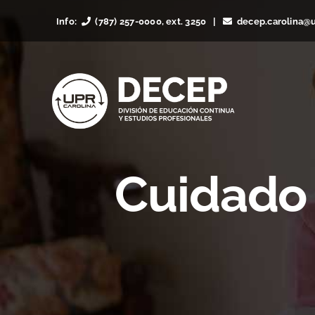
Skip
Info:
(787) 257-0000, ext. 3250 |
decep.carolina@
to
content
Cuidado 