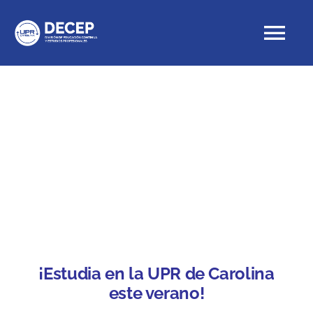
Skip
to
Tog
content
Nav
Educación Continua
Cursos de verano
Cursos con crédito
Proyectos Especiales
DECEP
¡Estudia en la UPR de Carolina
este verano!