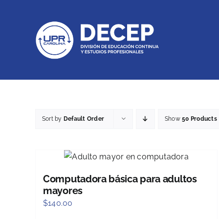
Skip
to
content
Sort by
Default Order
Show
50 Products
Computadora básica para adultos
mayores
$
140.00