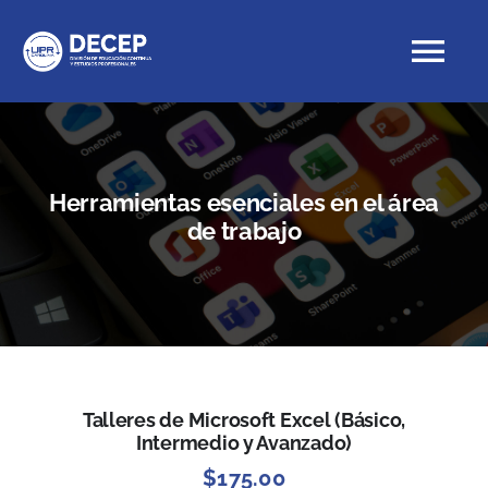
Skip
to
Tog
content
Nav
Educación Continua
Herramientas esenciales en el área
de trabajo
Cursos con crédito
Proyectos Especiales
DECEP
Talleres de Microsoft Excel (Básico,
Intermedio y Avanzado)
$
175.00