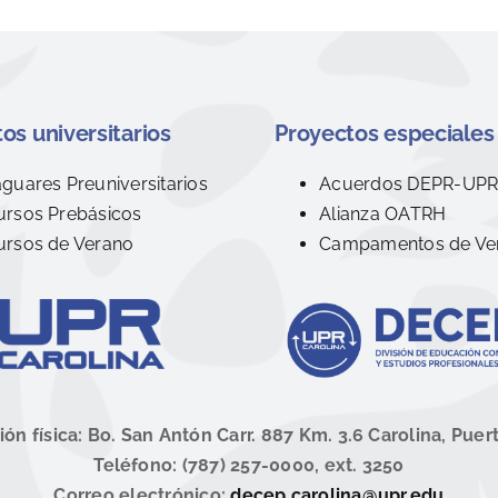
os universitarios
Proyectos especiales
aguares Preuniversitarios
Acuerdos DEPR-UP
ursos Prebásicos
Alianza OATRH
ursos de Verano
Campamentos de Ve
ión física: Bo. San Antón Carr. 887 Km. 3.6 Carolina, Puer
Teléfono: (787) 257-0000, ext. 3250
Correo electrónico:
decep.carolina@upr.edu