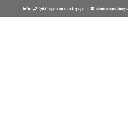
Skip
Info:
(787) 257-0000, ext. 3250 |
decep.carolina@
to
content
Capacit