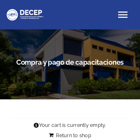
Skip
to
Tog
content
Nav
Educación Continua
Compra y pago de capacitaciones
Cursos con crédito
Proyectos Especiales
DECEP
Your cart is currently empty.
Return to shop