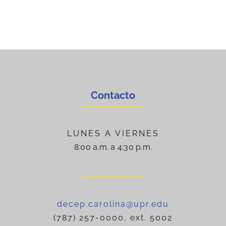
Contacto
LUNES A VIERNES
8:00 a.m. a 4:30 p.m.
decep.carolina@upr.edu
(787) 257-0000, ext. 5002