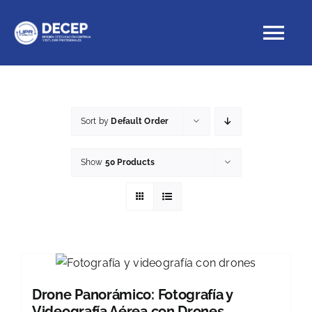
Skip
to
Tog
content
Nav
Educación Continua
Sort by
Default Order
Cursos con crédito
Show
50 Products
Proyectos Especiales
DECEP
Drone Panorámico: Fotografía y
Videografía Aérea con Drones