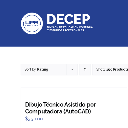
Skip
to
content
Sort by
Rating
Show
150 Product
Dibujo Técnico Asistido por
Computadora (AutoCAD)
$
350.00