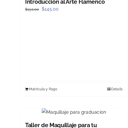
Introducción al Arte Flamenco
Original
Current
$
145.00
$
150.00
price
price
was:
is:
$150.00.
$145.00.
Matrícula y Pago
Details
Taller de Maquillaje para tu