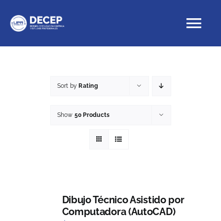
Skip
to
Tog
content
Nav
Educación Continua
Sort by
Rating
Cursos con crédito
Show
50 Products
Proyectos Especiales
DECEP
Dibujo Técnico Asistido por
Computadora (AutoCAD)