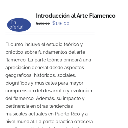
Introducción al Arte Flamenco
¡En
Original
Current
$
145.00
$
150.00
oferta!
price
price
was:
is:
El curso incluye el estudio teórico y
$150.00.
$145.00.
práctico sobre fundamentos del arte
flamenco. La parte teórica brindará una
apreciación general desde aspectos
geográficos, históricos, sociales,
biográficos y musicales para mayor
comprensión del desarrollo y evolución
del flamenco. Además, su impacto y
pertinencia en otras tendencias
musicales actuales en Puerto Rico y a
nivel mundial. La parte práctica ofrecerá