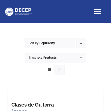
Skip
to
Tog
content
Nav
Educación Continua
Sort by
Popularity
Cursos con crédito
Show
150 Products
Proyectos Especiales
DECEP
Clases de Guitarra