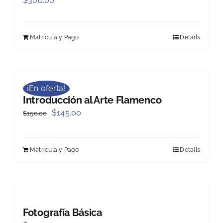
$
300.00
Matrícula y Pago
Details
¡En oferta!
Introducción al Arte Flamenco
Original
Current
$
145.00
$
150.00
price
price
was:
is:
Matrícula y Pago
Details
$150.00.
$145.00.
Fotografía Básica