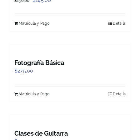
$
145.00
$
150.00
price
price
was:
is:
Matrícula y Pago
Details
$150.00.
$145.00.
Fotografía Básica
$
275.00
Matrícula y Pago
Details
Clases de Guitarra