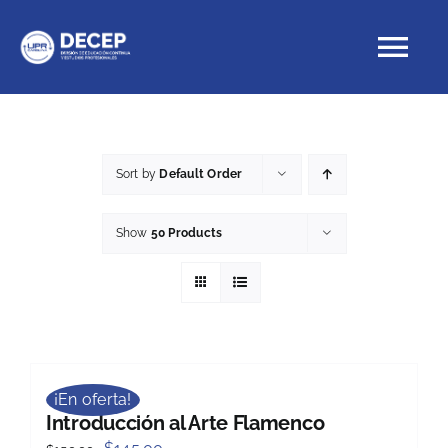
Skip
to
Tog
content
Nav
Educación Continua
Sort by
Default Order
Cursos con crédito
Show
50 Products
Proyectos Especiales
DECEP
¡En oferta!
Introducción al Arte Flamenco
Original
Current