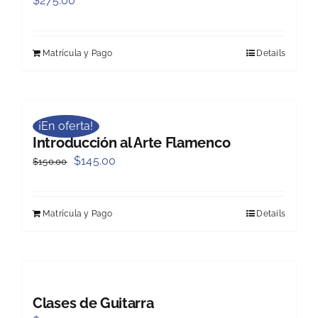
$
275.00
Matrícula y Pago
Details
¡En oferta!
Introducción al Arte Flamenco
Original
Current
$
145.00
$
150.00
price
price
was:
is:
Matrícula y Pago
Details
$150.00.
$145.00.
Clases de Guitarra