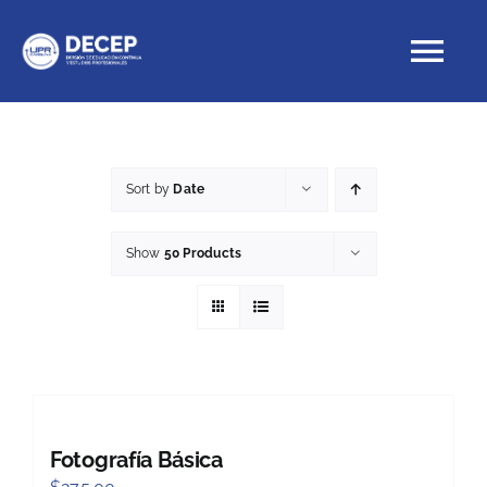
Skip
to
Tog
content
Nav
Educación Continua
Sort by
Date
Cursos con crédito
Show
50 Products
Proyectos Especiales
DECEP
Fotografía Básica