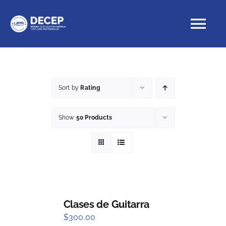
Skip
to
Tog
content
Nav
Educación Continua
Sort by
Rating
Cursos con crédito
Show
50 Products
Proyectos Especiales
DECEP
Clases de Guitarra
$
300.00