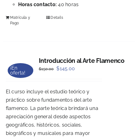
Horas contacto:
40 horas
Matrícula y
Details
Pago
Introducción al Arte Flamenco
¡En
Original
Current
$
145.00
$
150.00
oferta!
price
price
was:
is:
El curso incluye el estudio teórico y
$150.00.
$145.00.
práctico sobre fundamentos del arte
flamenco. La parte teórica brindará una
apreciación general desde aspectos
geográficos, históricos, sociales,
biográficos y musicales para mayor