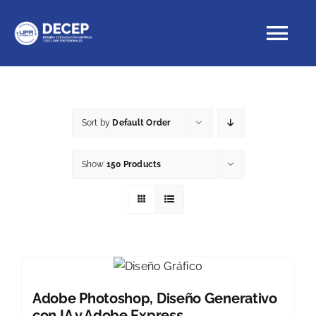
Skip
to
Tog
content
Nav
Educación Continua
Sort by
Default Order
Cursos con crédito
Show
150 Products
Proyectos Especiales
DECEP
Adobe Photoshop, Diseño Generativo
con IA y Adobe Express