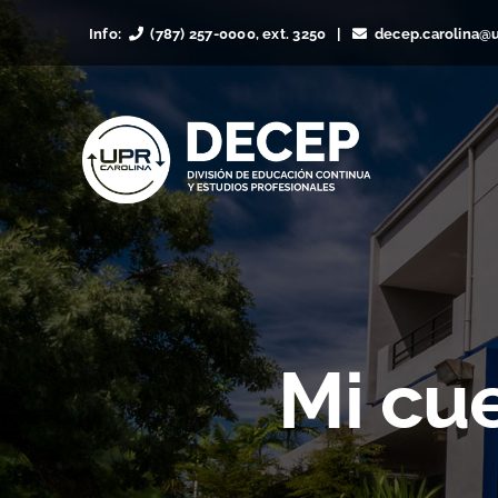
Skip
Info:
(787) 257-0000, ext. 3250 |
decep.carolina@
to
content
Mi cu