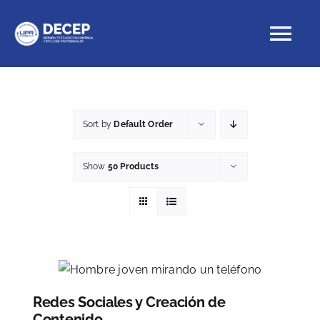
Skip
to
Tog
content
Nav
Educación Continua
Sort by
Default Order
Cursos con crédito
Show
50 Products
Proyectos Especiales
DECEP
Redes Sociales y Creación de
Contenido