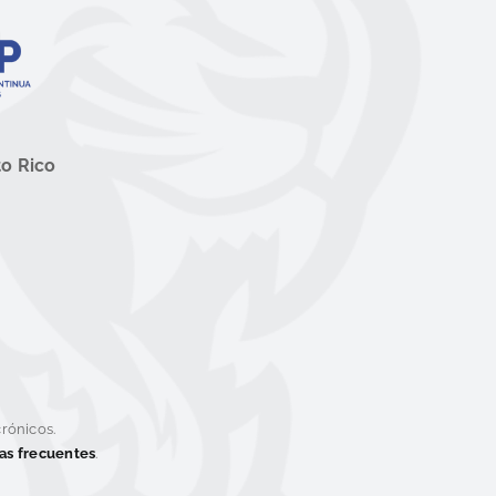
to Rico
rónicos.
tas frecuentes
.