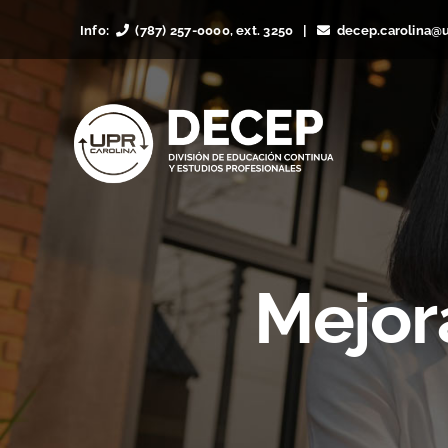
Skip
Info:
(787) 257-0000, ext. 3250 |
decep.carolina@
to
content
Mejor