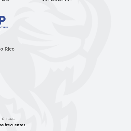
to Rico
rónicos.
tas frecuentes
.