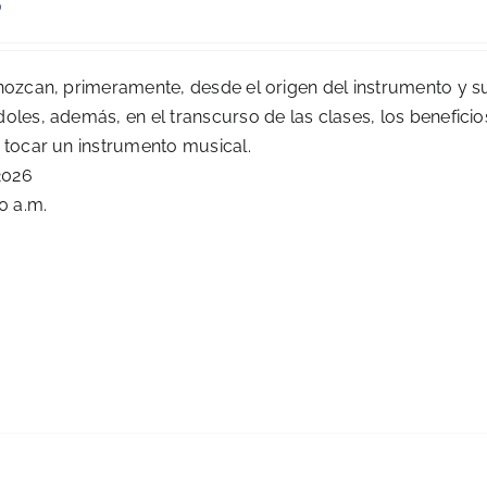
0
onozcan, primeramente, desde el origen del instrumento y s
oles, además, en el transcurso de las clases, los beneficio
r tocar un instrumento musical.
2026
0 a.m.