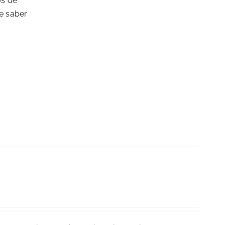
os de
de saber