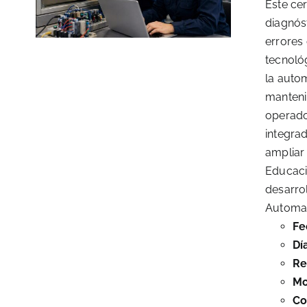
Este cer
diagnós
errores
tecnoló
la autom
mantenim
operado
integra
ampliar
Educaci
desarro
Automati
Fe
Dí
Re
Mo
Co