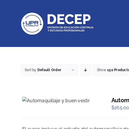
Skip
to
content
Sort by
Default Order
Show
150 Product
Automa
$
265.0