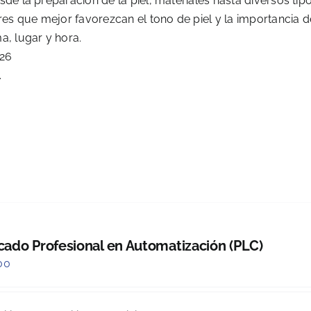
sde la preparación de la piel, materiales hasta diversos tip
ores que mejor favorezcan el tono de piel y la importancia 
a, lugar y hora.
026
.
icado Profesional en Automatización (PLC)
00