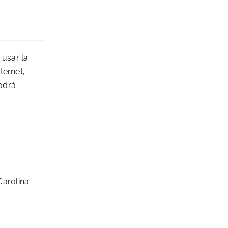
 usar la
ternet,
podrá
arolina