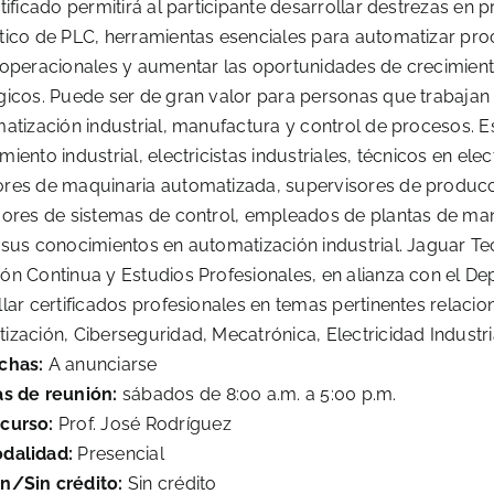
tificado permitirá al participante desarrollar destrezas en
tico de PLC, herramientas esenciales para automatizar proc
 operacionales y aumentar las oportunidades de crecimiento
gicos. Puede ser de gran valor para personas que trabajan
atización industrial, manufactura y control de procesos. Es
iento industrial, electricistas industriales, técnicos en ele
res de maquinaria automatizada, supervisores de producció
dores de sistemas de control, empleados de plantas de man
 sus conocimientos en automatización industrial. Jaguar Te
ón Continua y Estudios Profesionales, en alianza con el De
llar certificados profesionales en temas pertinentes relac
zación, Ciberseguridad, Mecatrónica, Electricidad Industria
chas:
A anunciarse
as de reunión:
sábados de 8:00 a.m. a 5:00 p.m.
curso:
Prof. José Rodríguez
dalidad:
Presencial
n/Sin crédito:
Sin crédito