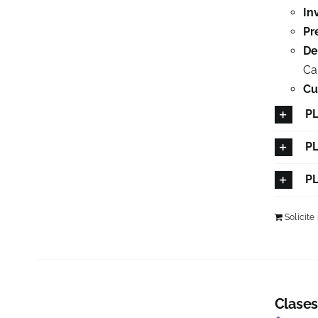
In
Pr
De
Ca
Cu
PL
PL
PL
Solicite
Clases