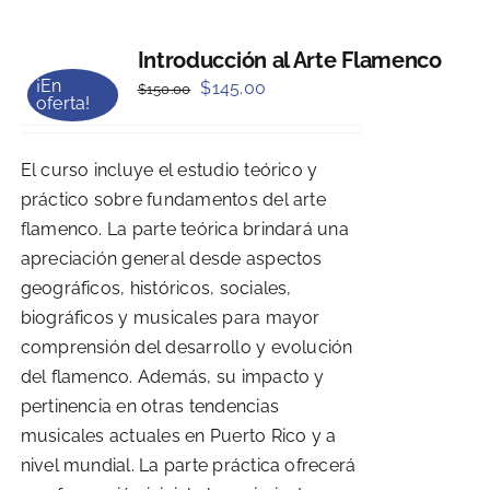
Introducción al Arte Flamenco
¡En
Original
Current
$
145.00
$
150.00
oferta!
price
price
was:
is:
El curso incluye el estudio teórico y
$150.00.
$145.00.
práctico sobre fundamentos del arte
flamenco. La parte teórica brindará una
apreciación general desde aspectos
geográficos, históricos, sociales,
biográficos y musicales para mayor
comprensión del desarrollo y evolución
del flamenco. Además, su impacto y
pertinencia en otras tendencias
musicales actuales en Puerto Rico y a
nivel mundial. La parte práctica ofrecerá