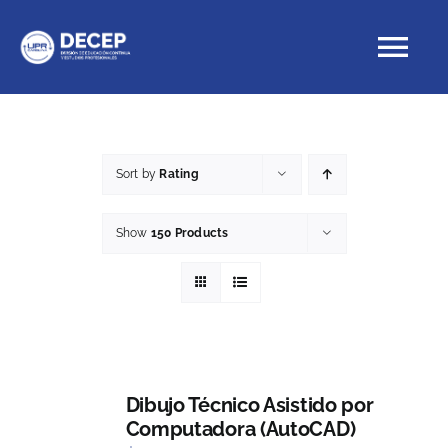
Skip
to
Tog
content
Nav
Educación Continua
Sort by
Rating
Cursos con crédito
Show
150 Products
Proyectos Especiales
DECEP
Dibujo Técnico Asistido por
Computadora (AutoCAD)