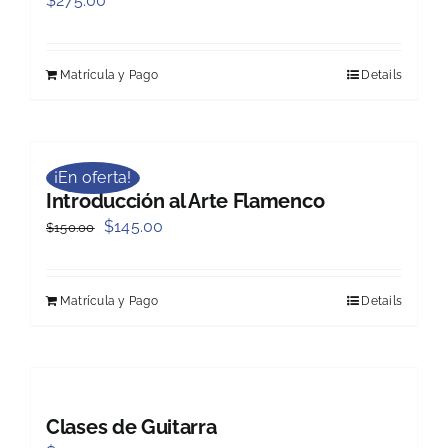
$
275.00
Matrícula y Pago
Details
¡En oferta!
Introducción al Arte Flamenco
Original
Current
$
145.00
$
150.00
price
price
was:
is:
Matrícula y Pago
Details
$150.00.
$145.00.
Clases de Guitarra