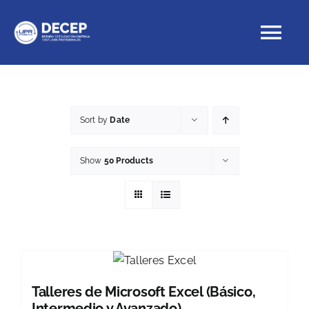
Skip
to
Tog
content
Nav
Educación Continua
Sort by
Date
Cursos con crédito
Show
50 Products
Proyectos Especiales
DECEP
Talleres de Microsoft Excel (Básico,
Intermedio y Avanzado)